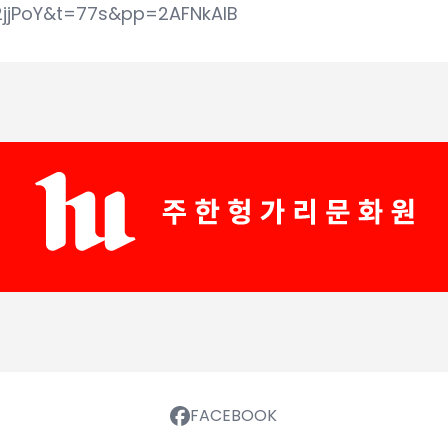
2jjPoY&t=77s&pp=2AFNkAIB
FACEBOOK