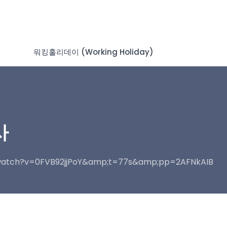
워킹홀리데이 (Working Holiday)
사
tch?v=0FVB92jjPoY&amp;t=77s&amp;pp=2AFNkAIB