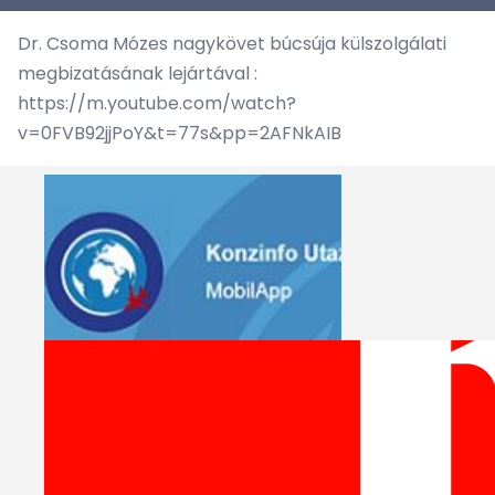
Dr. Csoma Mózes nagykövet búcsúja külszolgálati
megbizatásának lejártával :
https://m.youtube.com/watch?
v=0FVB92jjPoY&t=77s&pp=2AFNkAIB