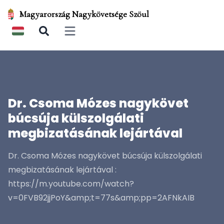
Magyarország Nagykövetsége Szöul
Open main menu
Dr. Csoma Mózes nagykövet
búcsúja külszolgálati
megbizatásának lejártával
Dr. Csoma Mózes nagykövet búcsúja külszolgálati
megbizatásának lejártával :
https://m.youtube.com/watch?
v=0FVB92jjPoY&amp;t=77s&amp;pp=2AFNkAIB