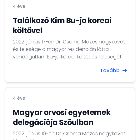
4 éve
Találkozó Kim Bu-jo koreai
költővel
2022. június 17-én Dr. Csoma Mózes nagykövet
és felesége a magyar rezidencián látta
vendégül Kim Bu-jo koreai költőt és feleségét. A
vendégek megkóstolhatták a rezidencián
Tovább
készült gulyáslevest és Gundel-palacsintát is.
4 éve
Magyar orvosi egyetemek
delegációja Szöulban
2022. június 10-én Dr. Csoma Mózes nagykövet