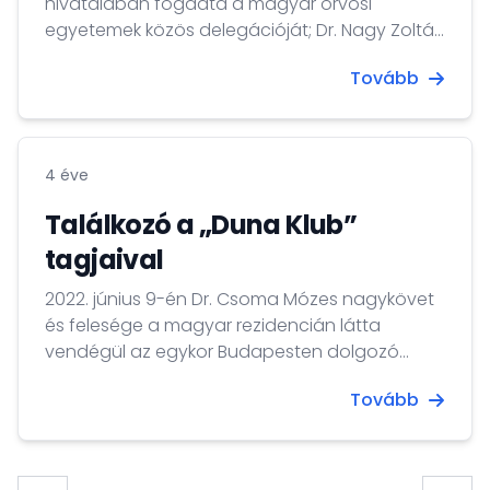
hivatalában fogadta a magyar orvosi
egyetemek közös delegációját; Dr. Nagy Zoltán
Zsolt egyetemi tanárt a Semmelweis Egyetem
Tovább
Általános Orvostudományi Kara részéről, Dr.
Veres Balázs egyetemi docenst a Pécsi
Tudományegyetem Általános
Orvostudományi Kara részéről, valamint Dr.
4 éve
Póka Róbert egyetemi tanárt a Debreceni
Egyetem Általános Orvostudományi Kara
Találkozó a „Duna Klub”
részéről. A találkozón...
tagjaival
2022. június 9-én Dr. Csoma Mózes nagykövet
és felesége a magyar rezidencián látta
vendégül az egykor Budapesten dolgozó
koreai cégvezetőket és diplomatákat tömörítő
Tovább
„Duna Klub” tagjait. A vendégek
megkóstolhatták a rezidencián készült
gulyáslevest és Gundel-palacsintát is.