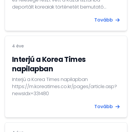
deportált koreaiak történetét bemutató
kiállítás megnyitóján, ami a Kazah Köztársaság
Tovább
szöuli nagykövetsége és a Korea Foundation
közös szervezésében valósult meg.
4 éve
Interjú a Korea Times
napilapban
Interjú a Korea Times napilapban
https://m.koreatimes.co.kr/pages/article.asp?
newsIdx=331480
Tovább