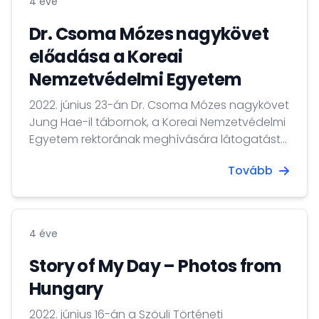
4 éve
Dr. Csoma Mózes nagykövet
előadása a Koreai
Nemzetvédelmi Egyetem
2022. június 23-án Dr. Csoma Mózes nagykövet
Jung Hae-il tábornok, a Koreai Nemzetvédelmi
Egyetem rektorának meghívására látogatást
tett az intézmény Nonszan-i kampuszán, ahol
Tovább
koreai nyelvű előadást tartott Magyarország
és a Koreai-félsziget kapcsolatainak
történetéről.
4 éve
Story of My Day – Photos from
Hungary
2022. június 16-án a Szöuli Történeti