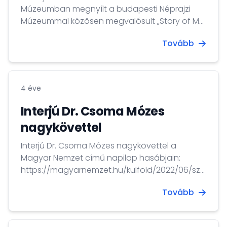
Múzeumban megnyílt a budapesti Néprajzi
Múzeummal közösen megvalósult „Story of My
Day – Photos from Hungary” című kiállítás. A
Tovább
megnyitón köszöntőt mondott Dr. Csoma
Mózes nagykövet, Kim Yong-seok
múzeumigazgató, valamint a Néprajzi Múzeum
képviseletében Éliás István főosztályvezető és
4 éve
Koltay Erika múzeológus. Az esemény
főszervezője a szöuli Liszt Intézet volt.
Interjú Dr. Csoma Mózes
nagykövettel
Interjú Dr. Csoma Mózes nagykövettel a
Magyar Nemzet című napilap hasábjain:
https://magyarnemzet.hu/kulfold/2022/06/szoul-
kiemelt-partnert-lat-hazankban
Tovább