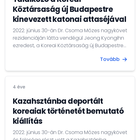
Köztársaság új Budapestre
kinevezett katonai attaséjával
2022. június 30-án Dr. Csoma Mózes nagykövet
rezidenciáján látta vendégül Jeong Kyongihn
ezredest, a Koreai Köztársaság új Budapestre
kinevezett katonai attaséját.
Tovább
4 éve
Kazahsztánba deportált
koreaiak történetét bemutató
kiállítás
2022. június 30-án Dr. Csoma Mózes nagykövet
és felesége részt vett a Kazahsztánba