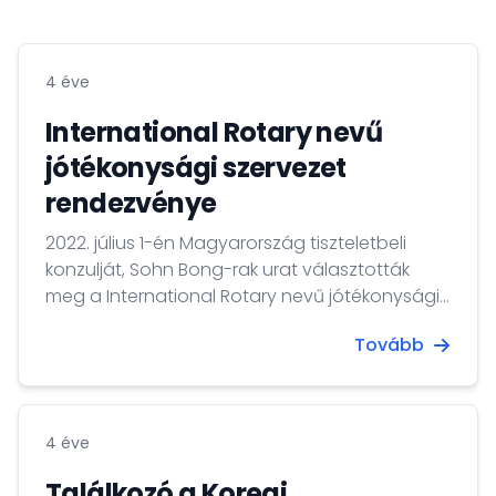
4 éve
International Rotary nevű
jótékonysági szervezet
rendezvénye
2022. július 1-én Magyarország tiszteletbeli
konzulját, Sohn Bong-rak urat választották
meg a International Rotary nevű jótékonysági
szervezet elnökének. Az ünnepélyes
Tovább
beiktatáson Dr. Csoma Mózes nagykövet
koreai nyelvű köszöntőt mondott a
résztvevőknek.
4 éve
Találkozó a Koreai