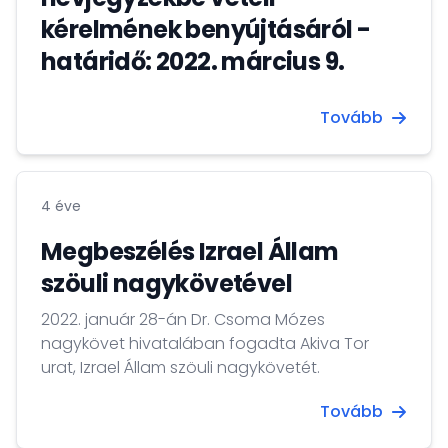
kérelmének benyújtásáról -
határidő: 2022. március 9.
Tovább
4 éve
Megbeszélés Izrael Állam
szöuli nagykövetével
2022. január 28-án Dr. Csoma Mózes
nagykövet hivatalában fogadta Akiva Tor
urat, Izrael Állam szöuli nagykövetét.
Tovább