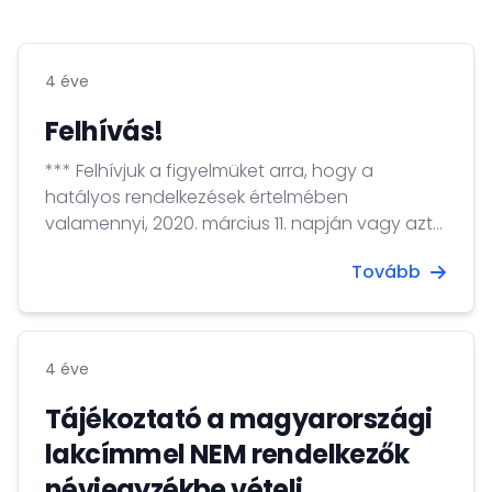
4 éve
Felhívás!
*** Felhívjuk a figyelmüket arra, hogy a
hatályos rendelkezések értelmében
valamennyi, 2020. március 11. napján vagy azt
követően lejárt vagy lejáró személyazonosító
Tovább
igazolvány, vezetői engedély és útlevél a 2022.
április 3-i országgyűlési választás és országos
népszavazás alkalmával használható a
személyazonosság igazolására. ***
4 éve
Tájékoztató a magyarországi
lakcímmel NEM rendelkezők
névjegyzékbe vételi