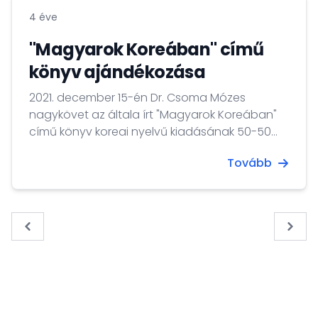
személyiség volt.
4 éve
"Magyarok Koreában" című
könyv ajándékozása
2021. december 15-én Dr. Csoma Mózes
nagykövet az általa írt "Magyarok Koreában"
című könyv koreai nyelvű kiadásának 50-50
példányát küldte karácsonyi ajándékként
Tovább
azoknak a koreai diákoknak, akik a Hankuk
University of Foreign Studies Magyar
Tanszékén és a Dankook University
Magyarország Kutatóintézetének előadásain
« Previous
Next 
folytatnak Magyarországgal kapcsolatos
tanulmányokat.