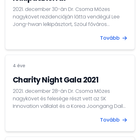
2021. december 30-án Dr. Csoma Mózes
nagykövet rezidenciáján látta vendégül Lee
Jong-hwan lelkipásztort, Szöul főváros
Hannam kerületi katolikus templomának vezető
Tovább
lelkészét. A vacsorán részt vettek a Hannam
templom apácái is.
4 éve
Charity Night Gala 2021
2021. december 28-án Dr. Csoma Mózes
nagykövet és felesége részt vett az SK
Innovation vállalat és a Korea Joongang Daily
napilap által közösen szervezett "Charity Night
Tovább
Gala 2021" nevű jótékonysági eseményen,
amelynek házigazdája Daniel Jakob
Lindemann német születésű koreai televíziós