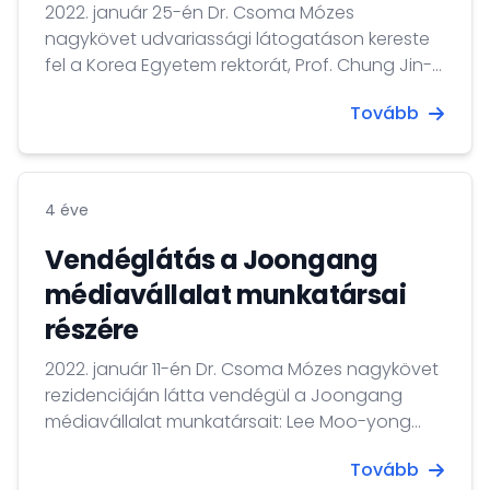
2022. január 25-én Dr. Csoma Mózes
nagykövet udvariassági látogatáson kereste
fel a Korea Egyetem rektorát, Prof. Chung Jin-
taek urat. A találkozó során a nagykövet
Tovább
könyvcsomagot adott át az egyetem
könyvtárainak, amely a magyar-koreai
kapcsolattörténetet bemutató általa írt
könyveket tartalmazta.
4 éve
Vendéglátás a Joongang
médiavállalat munkatársai
részére
2022. január 11-én Dr. Csoma Mózes nagykövet
rezidenciáján látta vendégül a Joongang
médiavállalat munkatársait: Lee Moo-yong
urat, a Koreai Joongang Daily napilap vezető
Tovább
szerkesztőjét, Ryu Kwon-ha urat, a Korea