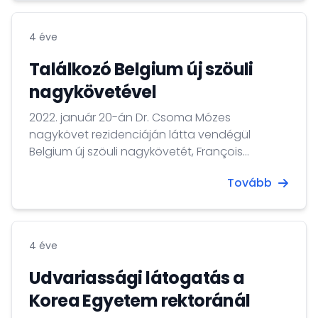
4 éve
Találkozó Belgium új szöuli
nagykövetével
2022. január 20-án Dr. Csoma Mózes
nagykövet rezidenciáján látta vendégül
Belgium új szöuli nagykövetét, François
Bontemps urat és koreai származású
Tovább
feleségét.
4 éve
Udvariassági látogatás a
Korea Egyetem rektoránál