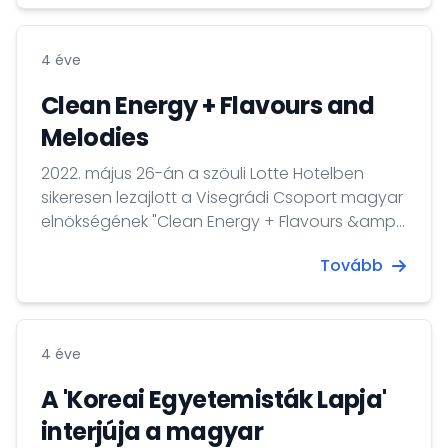
András urat és kolléganőit.
4 éve
Clean Energy + Flavours and
Melodies
2022. május 26-án a szöuli Lotte Hotelben
sikeresen lezajlott a Visegrádi Csoport magyar
elnökségének "Clean Energy + Flavours &amp;
Melodies" címet viselő rendezvénye. Az
Tovább
eseményen részt vett Dr. Csoma Mózes
magyar, Gustav Slamecka cseh és Jan
Kuderjavy szlovák nagykövet, valamint a
lengyel külképviselet megbízott ideiglenes
4 éve
ügyvivője. A koreai külügyminisztériumot Min
Wonki tudományos és technológiai ügyekért...
A 'Koreai Egyetemisták Lapja'
interjúja a magyar