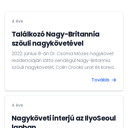
4 éve
Találkozó Nagy-Britannia
szöuli nagykövetével
2022. június 8-án Dr. Csoma Mózes nagykövet
rezidenciáján látta vendégül Nagy-Britannia
szöuli nagykövetét, Colin Crooks urat és koreai
származású feleségét.
Tovább
4 éve
Nagyköveti interjú az IlyoSeoul
lapban