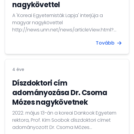
nagykövettel
A 'Koreai Egyetemisták Lapja' interjúja a
magyar nagykövettel
http://news.unn.net/news/articleView.html?
idxno=528186
Tovább
4 éve
Díszdoktori cím
adományozása Dr. Csoma
Mózes nagykövetnek
2022. május 13-án a koreai Dankook Egyetem
rektora, Prof. Kim Soobok díszdoktori címet
adományozott Dr. Csoma Mózes