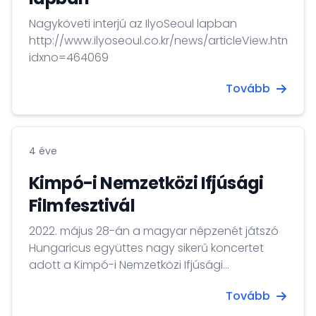
Nagyköveti interjú az IlyoSeoul lapban
http://www.ilyoseoul.co.kr/news/articleView.html?
idxno=464069
Tovább
4 éve
Kimpó-i Nemzetközi Ifjúsági
Filmfesztivál
2022. május 28-án a magyar népzenét játszó
Hungaricus együttes nagy sikerű koncertet
adott a Kimpó-i Nemzetközi Ifjúsági
Filmfesztivál keretében megrendezett magyar
Tovább
napon. Dr. Csoma Mózes nagykövet és
családja a helyszínen köszöntötte Jánosi