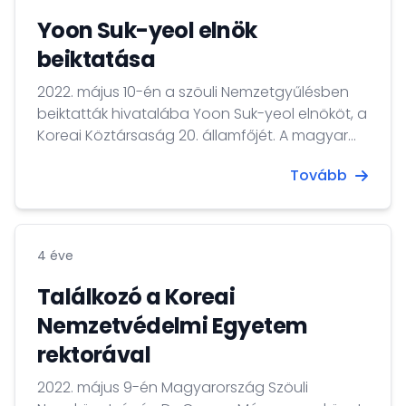
Yoon Suk-yeol elnök
beiktatása
2022. május 10-én a szöuli Nemzetgyűlésben
beiktatták hivatalába Yoon Suk-yeol elnököt, a
Koreai Köztársaság 20. államfőjét. A magyar
külképviselet részéről Dr. Csoma Mózes
Tovább
nagykövet vett részt a beiktatáson.
4 éve
Találkozó a Koreai
Nemzetvédelmi Egyetem
rektorával
2022. május 9-én Magyarország Szöuli