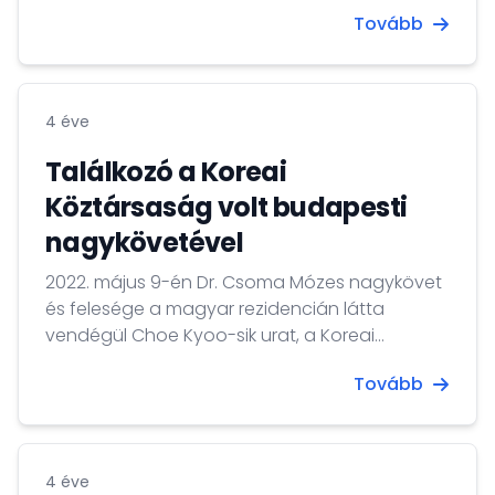
nagykövetnek. Az egyetem ezzel a nagykövet
Tovább
tudományos tevékenységét ismerte el,
amelyet a koreai történelem kutatása terén
fejtett ki. Az ünnepélyes ceremónián a
következő személyek vettek részt: Park Chul-
4 éve
eon volt miniszter, az 1988-as magyar - dél-
koreai kapcsolatépítés főtárgyalója; Choe...
Találkozó a Koreai
Köztársaság volt budapesti
nagykövetével
2022. május 9-én Dr. Csoma Mózes nagykövet
és felesége a magyar rezidencián látta
vendégül Choe Kyoo-sik urat, a Koreai
Köztársaság volt budapesti nagykövetét és
Tovább
feleségét.
4 éve