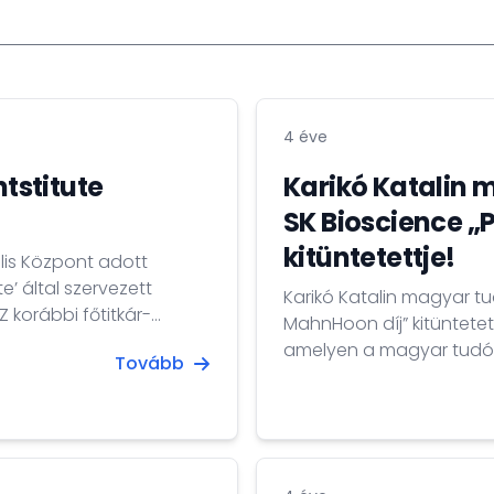
4 éve
tstitute
Karikó Katalin m
SK Bioscience „
kitüntetettje!
ális Központ adott
’ által szervezett
Karikó Katalin magyar tud
 korábbi főtitkár-
MahnHoon díj” kitüntetet
elyzet gyors változása
amelyen a magyar tudós
Tovább
olt Dr. Csoma Mózes
2022. április 25-én került
 a Liszt...
központjában. Az esem
röviden bemutatta Karikó 