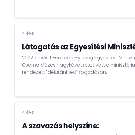
Csoma Mózes magyar nagykövet és felesége, 
4 éve
Látogatás az Egyesítési Minisz
2022. április 5-én Lee In-young Egyesítési Minisz
Csoma Mózes nagykövet részt vett a minisztériu
rendezett "délutáni tea" fogadáson.
4 éve
A szavazás helyszíne: