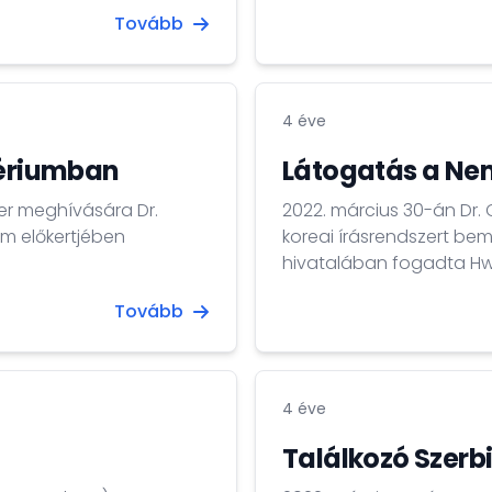
Nam Sunmi asszony.
Tovább
4 éve
tériumban
Látogatás a Ne
ter meghívására Dr.
2022. március 30-án Dr.
m előkertjében
koreai írásrendszert b
hivatalában fogadta Hw
megtekintették a magya
Tovább
adományozott könyvritk
amelyet 1957-ben Dr. Sö
szerkesztésében jelent
4 éve
Találkozó Szerbi