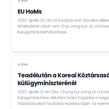
4 éve
EU HoMs
2022. április 20-án az Európai Unió Szöulba akkr
értekezletén részt vett Choi Jong Kun úr, a Kore
külügyminiszterhelyettese.
4 éve
Teadélután a Koreai Köztársas
külügyminiszterénél
2022. április 12-én Őex. Chung Eui-yong úr, a Ko
külügyminisztere délutáni teára fogadta a nagy
házastársakat hivatalos rezidenciáján. Az esemén