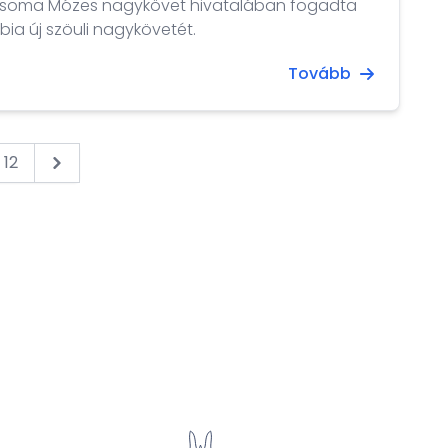
. Csoma Mózes nagykövet hivatalában fogadta
bia új szöuli nagykövetét.
Tovább
12
Next &raquo;