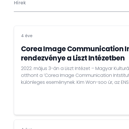
Hírek
4 éve
Corea Image Communication In
rendezvénye a Liszt Intézetben
2022. május 3-án a Liszt Intézet – Magyar Kultur
otthont a ’Corea Image Communication Intstitute
különleges eseménynek. Kim Won-soo úr, az ENSZ
helyettese tartott különleges előadást a ’Világh
és Korea jövője’ címmel. A rendezvényen jelen v
nagykövet és felesége, Nam Sunmi. Medvigy István,