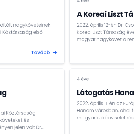
4 éve
A Koreai Liszt T
editált nagyköveteinek
2022. április 12-én Dr. 
ai Köztársaság első
Koreai Liszt Társaság év
magyar nagykövet a ren
folytatott Kim Min-seok 
Tovább
Párt tagjával.
4 éve
ág
Látogatás Han
2022. április 11-én az Eu
Hanam városban, ahol f
reai Köztársaság
magyar külképviselet ré
követeket és
eseményen.
yen jelen volt Dr.