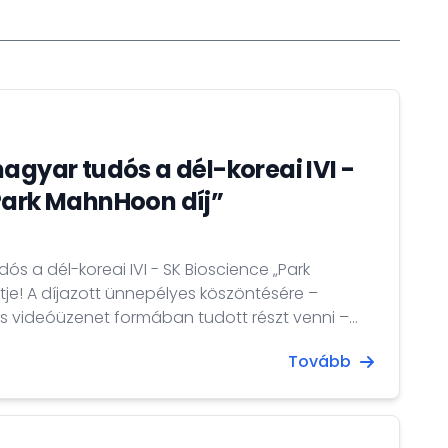
agyar tudós a dél-koreai IVI -
Park MahnHoon díj”
ós a dél-koreai IVI - SK Bioscience „Park
tje! A díjazott ünnepélyes köszöntésére –
 videóüzenet formában tudott részt venni –
 sor az International Vaccine Institute szöuli
Tovább
ényen Dr. Csoma Mózes magyar nagykövet
Katalin életútját, valamint említést tett...