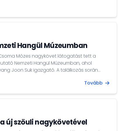
mzeti Hangül Múzeumban
 Csoma Mózes nagykövet látogatást tett a
emutató Nemzeti Hangül Múzeumban, ahol
ang Joon Suk igazgató. A találkozás során
r nagykövet által 2019-ben a múzeumnak
Tovább
aságnak számító Magyar-Koreai Szótárat,
vény Aladár úttörő magyar koreanista
 meg Budapesten. A nagykövet továbbá Hwang...
a új szöuli nagykövetével