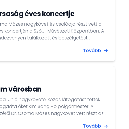
ársaság éves koncertje
Csoma Mózes nagykövet és családja részt vett a
es koncertjén a Szöuli Művészeti Központban. A
dezvényen találkozott és beszélgetést
koreai nemzetgyűlési képviselővel, a Demokrata
Tovább
am városban
rópai Unió nagykövetei közös látogatást tettek
ogadta őket Kim Sang Ho polgármester. A
széről Dr. Csoma Mózes nagykövet vett részt az
Tovább